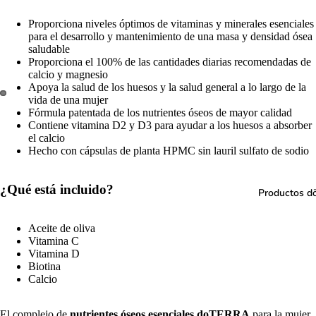
Proporciona niveles óptimos de vitaminas y minerales esenciales
para el desarrollo y mantenimiento de una masa y densidad ósea
saludable
Proporciona el 100% de las cantidades diarias recomendadas de
calcio y magnesio
Apoya la salud de los huesos y la salud general a lo largo de la
vida de una mujer
Fórmula patentada de los nutrientes óseos de mayor calidad
Contiene vitamina D2 y D3 para ayudar a los huesos a absorber
el calcio
Hecho con cápsulas de planta HPMC sin lauril sulfato de sodio
¿Qué está incluido?
Productos 
Aceite de oliva
Vitamina C
Vitamina D
Biotina
Calcio
El complejo de
nutrientes óseos esenciales doTERRA
para la mujer