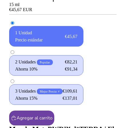
15
ml
€45,67 EUR
1 Unidad
€45,67
Precio estándar
2 Unidades
€82,21
Popular
Ahorra 10%
€91,34
3 Unidades
€109,61
Mejor Precio ⚡
Ahorra 15%
€137,01
Agregar al carrito