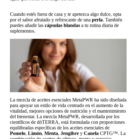
Cuando estés fuera de casa y te apetezca algo dulce, opta
por el sabor afrutado y refrescante de una
perla
. También
puedes añadir las
cápsulas blandas
a tu rutina diaria de
suplementos.
La mezcla de aceites esenciales MetaPWR ha sido diseñada
para apoyar un estilo de vida centrado en el aumento de la
vitalidad, mejores opciones de nutrición y el mantenimiento
del bienestar. La mezcla MetaPWR, desarrollada por los
científicos de dōTERRA, está formulada con proporciones
equilibradas específicas de los aceites esenciales de
Pomelo
,
Limón
,
Menta
,
Jengibre
y
Canela
CPTG™. La
combinación de aceites de cítricos, menta y especias