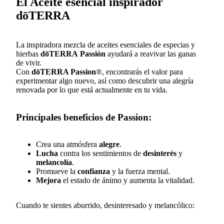
El Aceite esencial inspirador
dōTERRA
La inspiradora mezcla de aceites esenciales de especias y
hierbas
dōTERRA
Passión
ayudará a reavivar las ganas
de vivir.
Con
dōTERRA Passion
®, encontrarás el valor para
experimentar algo nuevo, así como descubrir una alegría
renovada por lo que está actualmente en tu vida.
Principales beneficios de Passion:
Crea una atmósfera
alegre
.
Lucha
contra los sentimientos de
desinterés
y
melancolía
.
Promueve la
confianza
y la fuerza mental.
Mejora
el estado de ánimo y aumenta la vitalidad.
Cuando te sientes aburrido, desinteresado y melancólico: