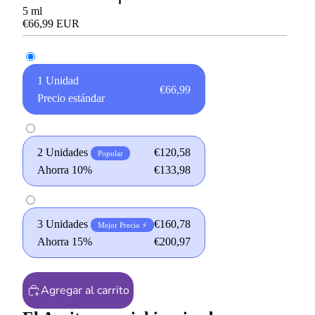
5
ml
€66,99 EUR
1 Unidad
€66,99
Precio estándar
2 Unidades
€120,58
Popular
Ahorra 10%
€133,98
3 Unidades
€160,78
Mejor Precio ⚡
Ahorra 15%
€200,97
Agregar al carrito