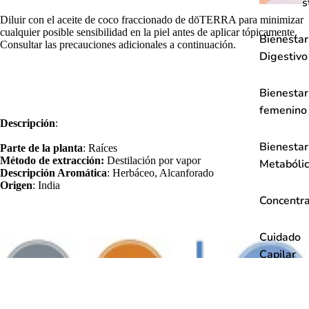
s
Diluir con el aceite de coco fraccionado de dōTERRA para minimizar
cualquier posible sensibilidad en la piel antes de aplicar tópicamente.
Bienestar
Consultar las precauciones adicionales a continuación.
Digestivo
Bienestar
femenino
Descripción
:
Bienestar
Parte de la planta
: Raíces
Método de extracción:
Destilación por vapor
Metabóli
Descripción Aromática
: Herbáceo, Alcanforado
Origen
: India
Concentra
Cuidado
Capilar
Descanso
Relax