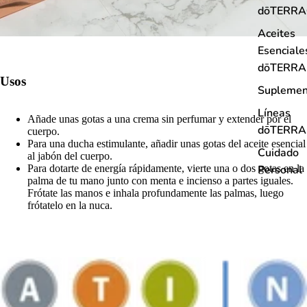
dōTERR
Aceites
Esenciale
dōTERRA
Usos
Suplemen
Líneas
Añade unas gotas a una crema sin perfumar y extender por el
dōTERRA
cuerpo.
Para una ducha estimulante, añadir unas gotas del aceite esencial
Cuidado
al jabón del cuerpo.
Para dotarte de energía rápidamente, vierte una o dos gotas en la
Personal
palma de tu mano junto con menta e incienso a partes iguales.
Frótate las manos e inhala profundamente las palmas, luego
frótatelo en la nuca.