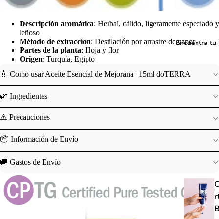
Descripción aromática
: Herbal, cálido, ligeramente especiado y
leñoso
Método de extraccíon
: Destilación por arrastre de vapor
Encuentra tu 
Partes de la planta
: Hoja y flor
Origen
: Turquía, Egipto
💧 Como usar Aceite Esencial de Mejorana | 15ml dōTERRA
🌿 Ingredientes
⚠️ Precauciones
📦 Información de Envío
🚚 Gastos de Envío
C
r
B