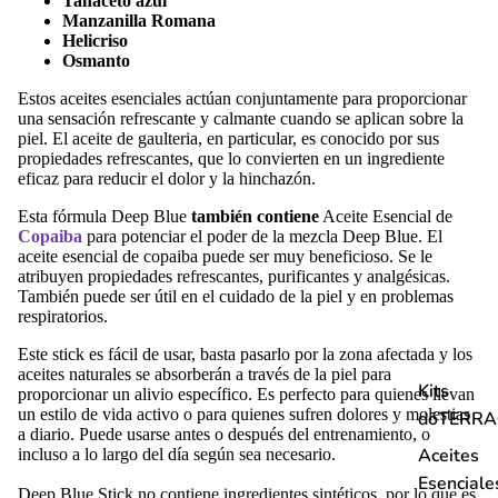
Tanaceto
azul
Manzanilla
Romana
Helicriso
Osmanto
Estos aceites esenciales actúan conjuntamente para proporcionar
una sensación refrescante y calmante cuando se aplican sobre la
piel. El aceite de gaulteria, en particular, es conocido por sus
propiedades refrescantes, que lo convierten en un ingrediente
eficaz para reducir el dolor y la hinchazón.
Esta fórmula Deep Blue
también contiene
Aceite Esencial de
Copaiba
para potenciar el poder de la mezcla Deep Blue. El
aceite esencial de copaiba puede ser muy beneficioso. Se le
atribuyen propiedades refrescantes, purificantes y analgésicas.
También puede ser útil en el cuidado de la piel y en problemas
respiratorios.
Este stick es fácil de usar, basta pasarlo por la zona afectada y los
aceites naturales se absorberán a través de la piel para
Kits
proporcionar un alivio específico. Es perfecto para quienes llevan
un estilo de vida activo o para quienes sufren dolores y molestias
dōTERR
a diario. Puede usarse antes o después del entrenamiento, o
Aceites
incluso a lo largo del día según sea necesario.
Esenciale
Deep Blue Stick no contiene ingredientes sintéticos, por lo que es